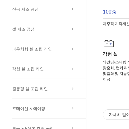
전극 제조 공정
100%
자주적 지적재
셀 제조 공정
파우치형 셀 조립 라인
각형 셀
와인딩/스태킹의
맞춤화, 턴키 라
각형 셀 조립 라인
맞춤화 및 지능
제공
원통형 셀 조립 라인
포메이션 & 에이징
자세히 알
모듈 & PACK 조립 공정