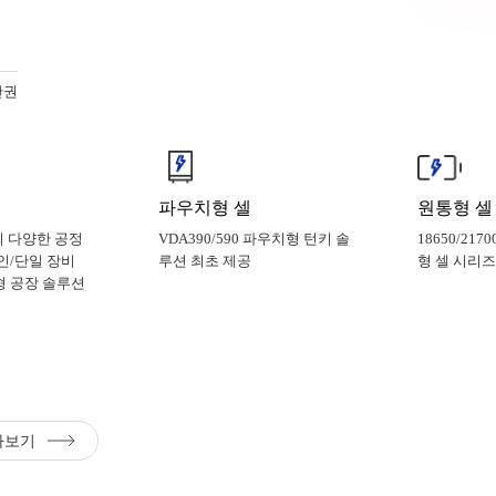
산권
파우치형 셀
원통형 셀
 다양한 공정
VDA390/590 파우치형 턴키 솔
18650/217
인/단일 장비
루션 최초 제공
형 셀 시리즈
형 공장 솔루션
아보기