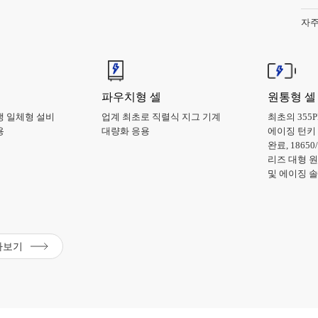
자주
파우치형 셀
원통형 셀
냉 일체형 설비
업계 최초로 직렬식 지그 기계
최초의 355
용
대량화 응용
에이징 턴키 
완료, 18650
리즈 대형 
및 에이징 
아보기