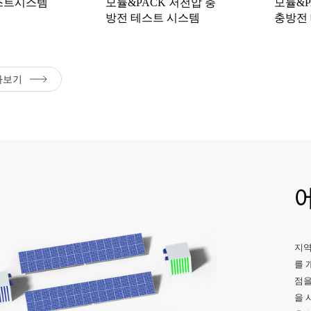
스트시스템
모듈&PACK 저전압 충
모듈&P
방전 테스트 시스템
충방전
아보기
지역
를 
점을
을 