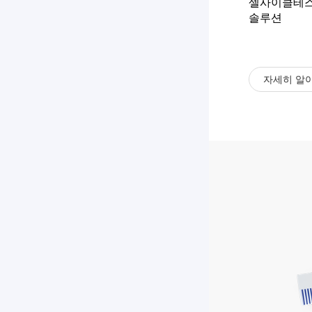
셀사이클테
솔루션
자세히 알