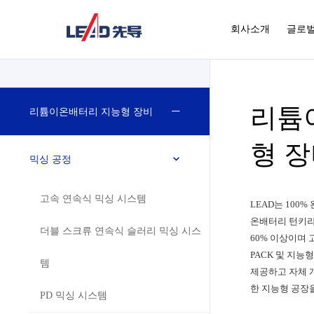
회사소개
글로벌
리튬
리튬이온배터리 지능형 장비
형 
믹싱 공정
고속 연속식 믹싱 시스템
LEAD는 10
온배터리 턴키라
더블 스크류 연속식 슬러리 믹싱 시스
60% 이상이며 
PACK 및 지
템
제공하고 자체 
한 지능형 공장
PD 믹싱 시스템