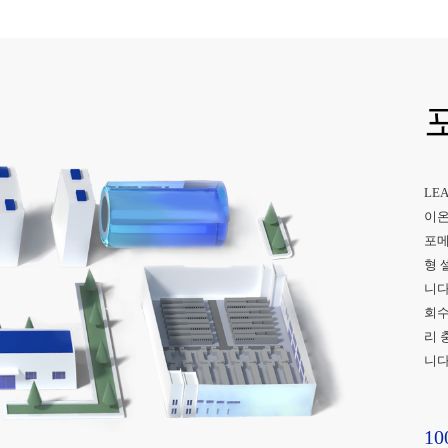
LE
이온
포메
형 
니다
회수
리 
니다
10