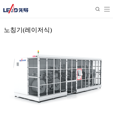
노칭기(레이저식)