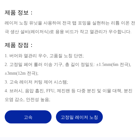
제품 정보：
레이저 노칭 유닛을 사용하여 전극 탭 포밍을 실현하는 리튬 이온 전
극 생산 설비(레이저식)로 용융 비드가 작고 열관리가 우수합니다.
제품 장점：
1. 버어와 열관리 우수, 고품질 노칭 단면;
2. 고정밀 페어 롤러 이송 기구, 총 길이 정밀도: ±1.5mm(6m 전극),
±3mm(12m 전극);
3. 고속 레이저 커팅 제어 시스템;
4. 브러시, 음압 흡진, FFU, 제진팬 등 다중 분진 및 이물 대책, 분진
오염 감소, 안전성 높음;
고속
고정밀 레이저 노칭