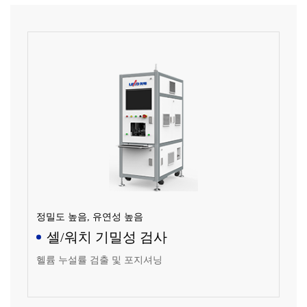
정밀도 높음, 유연성 높음
셀/워치 기밀성 검사
헬륨 누설률 검출 및 포지셔닝