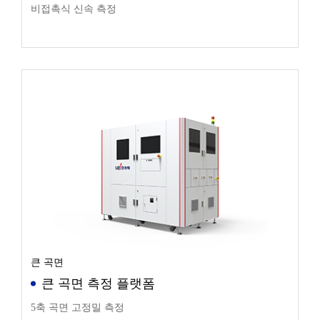
비접촉식 신속 측정
큰 곡면
큰 곡면 측정 플랫폼
5축 곡면 고정밀 측정