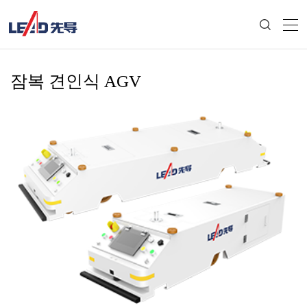
잠복 견인식 AGV