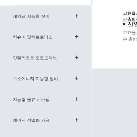
고효율,
태양광 지능형 장비
은충방
산
장 
고효율,
컨슈머 일렉트로닉스
은 충방
인텔리전트 오토모티브
수소에너지 지능형 장비
지능형 물류 시스템
레이저 정밀화 가공