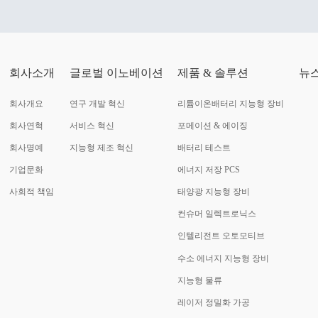
회사소개
글로벌 이노베이션
제품 & 솔루션
뉴
회사개요
연구 개발 혁신
리튬이온배터리 지능형 장비
회사연혁
서비스 혁신
포메이션 & 에이징
회사명예
지능형 제조 혁신
배터리 테스트
기업문화
에너지 저장 PCS
사회적 책임
태양광 지능형 장비
컨슈머 일렉트로닉스
인텔리전트 오토모티브
수소 에너지 지능형 장비
지능형 물류
레이저 정밀화 가공