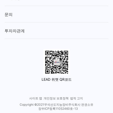
문의
투자자관계
LEAD 위챗 QR코드
사이트 맵
개인정보 보호정책
법적 고지
Copyright ©2021무석선도지능장비주식회사 판권소유
장쑤ICP등록11052460호-13