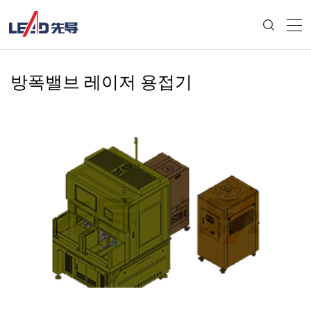
방폭밸브 레이저 용접기