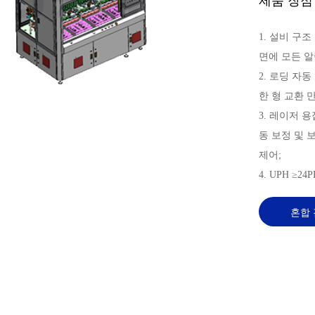
제품 장점
1. 설비 구조
면에 모든 알
2. 로딩 자
한 형 교환 
3. 레이저 
동 보정 및 
제어;
4. UPH ≥24P
혼합