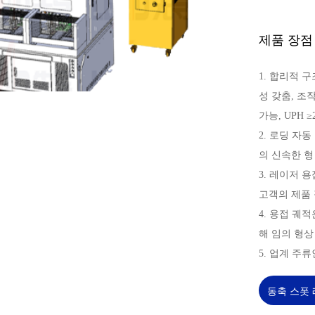
제품 장점
1. 합리적 
성 갖춤, 조
가능, UPH ≥
2. 로딩 자
의 신속한 형
3. 레이저 
고객의 제품 
4. 용접 궤
해 임의 형상
5. 업계 주
동축 스폿