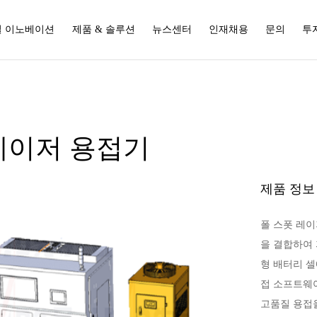
 이노베이션
제품 & 솔루션
뉴스센터
인재채용
문의
투
레이저 용접기
제품 정보
폴 스폿 레
을 결합하여 
형 배터리 셀
접 소프트웨
고품질 용접을