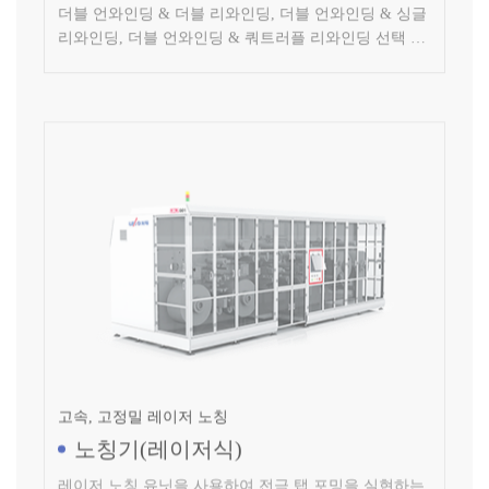
능, 자재 고정밀 자동 교체, 초고속 레이저 노칭 시스템,
효율적인 이물 관리 조치
고속, 고정밀 레이저 노칭
노칭기(레이저식)
레이저 노칭 유닛을 사용하여 전극 탭 포밍을 실현하는
리튬 이온 전극 생산 설비(레이저식)로 용융 비드가 작
고 열관리가 우수합니다.