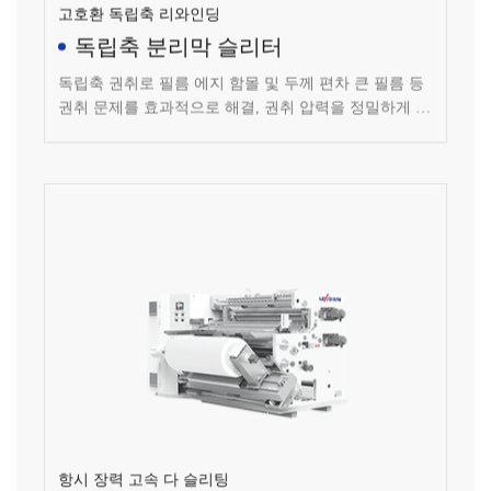
독립축 분리막 슬리터
독립축 권취로 필름 에지 함몰 및 두께 편차 큰 필름 등
권취 문제를 효과적으로 해결, 권취 압력을 정밀하게 제
어 가능; 자력 슬립 샤프트가 권취 장력 제어, 장력 제어
안정, 장력 정밀도: 1N
항시 장력 고속 다 슬리팅
분리막 슬리터