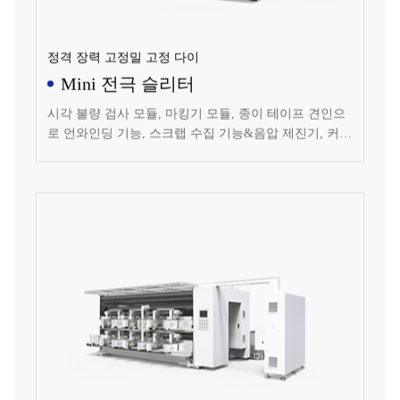
정격 장력 고정밀 고정 다이
Mini 전극 슬리터
시각 불량 검사 모듈, 마킹기 모듈, 종이 테이프 견인으
로 언와인딩 기능, 스크랩 수집 기능&음압 제진기, 커터
모듈: 고정 다이, 철 제거 모듈, 커버&FFU