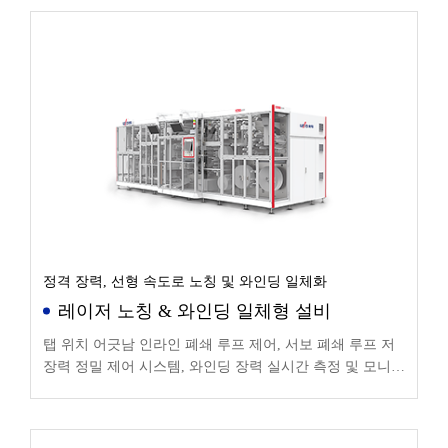
정격 장력, 선형 속도로 노칭 및 와인딩 일체화
레이저 노칭 & 와인딩 일체형 설비
탭 위치 어긋남 인라인 폐쇄 루프 제어, 서보 폐쇄 루프 저
장력 정밀 제어 시스템, 와인딩 장력 실시간 측정 및 모니터
링 기능, 장력 변동 ≤ ± 4%