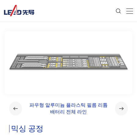
라인
파우형 알루미늄 플라스틱 필름 리튬
각형 알
배터리 전체 라인
믹싱 공정