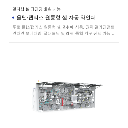
멀티탭 셀 와인딩 호환 가능
올탭/탭리스 원통형 셀 자동 와인더
주로 올탭/탭리스 원통형 셀 권취에 사용, 권취 얼라인먼트
인라인 모니터링; 플래트닝 및 래핑 통합 기구 선택 가능;
멀티탭 셀 권취 호환 가능(탭 폴딩 및 평탄화 기구 포함)
자동 권취, 탭 용접