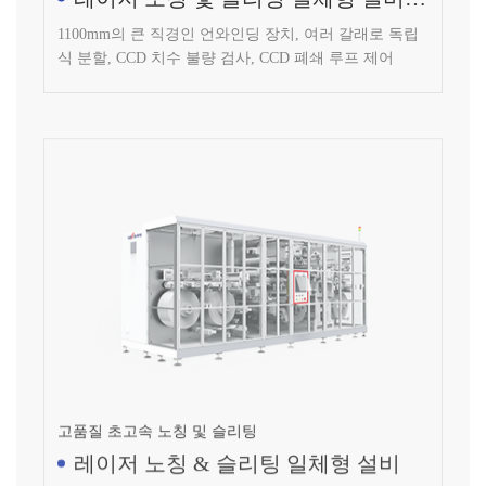
1100mm의 큰 직경인 언와인딩 장치, 여러 갈래로 독립
식 분할, CCD 치수 불량 검사, CCD 폐쇄 루프 제어
고품질 초고속 노칭 및 슬리팅
레이저 노칭 & 슬리팅 일체형 설비
더블 언와인딩 & 더블 리와인딩, 더블 언와인딩 & 싱글
리와인딩, 더블 언와인딩 & 쿼트러플 리와인딩 선택 가