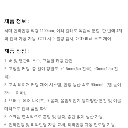
제품 정보：
최대 언와인딩 직경 1100mm, 여러 갈래로 독립식 분할, 한 번에 4개
의 전극 가공 가능, CCD 치수 불량 검사, CCD 폐쇄 루프 제어.
제품 장점：
1. 버 및 열관리 우수, 고품질 커팅 단면;
2. 고정밀 커팅, 총 길이 정밀도: ±1.5mm(6m 전극), ±3mm(12m 전
극);
3. 고속 레이저 커팅 제어 시스템, 안정 생산 속도 90m/min (탭 높이
25mm 이하);
4. 브러쉬, 에어 나이프, 초음파, 음압제진기 등다양한 분진 및 이물
대책으로 전극 품질 확보;
5. 스크랩 연속적으로 흡입 및 압축, 중단 없이 생산 가능;
6. 언와인딩 및 리와인딩 자동 교체, 리와인딩 자동 언로딩 기능;