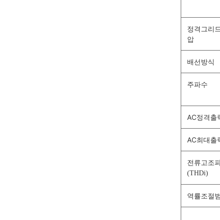
정격그리
압
배선방식
주파수
AC정격출
AC최대출
전류고조
(THDi)
역률조절