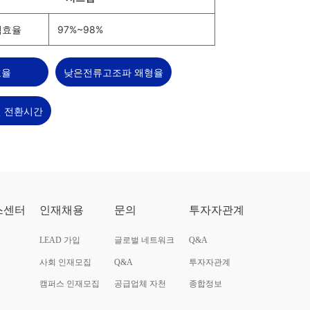
템효율
97%~98%
효율
낮은전류고조파 왜형율
 전환시간
스센터
인재채용
문의
투자자관계
LEAD 가입
글로벌 네트워크
Q&A
사회 인재모집
Q&A
투자자관계
캠퍼스 인재모집
공급업체 자천
종합정보