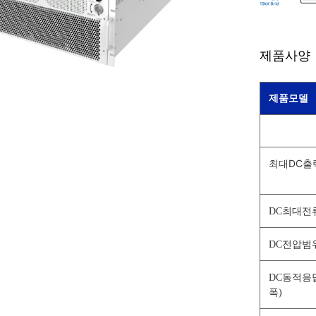
제품사양
제품모델
최대DC출
DC최대전
DC전압범위(
DC동적응
폭)