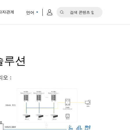
언어
자자관계
 솔루션
리오：