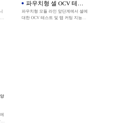
파우치형 셀 OCV 테스
트 및 탭 커팅 설비
니
파우치형 모듈 라인 앞단계에서 셀에
품질
대한 OCV 테스트 및 탭 커팅 지능형
생산을 수행하며, 다기능 통합이고,
생산 데이터를 바인딩하고 MES 시스
템의 파우치 셀 PACK 생산 라인에 업
로드하여 사용할 수 있으며 자동 로
딩 및 언로딩까지로 확장할 수 있습
니다.
 양
K에
산
템에