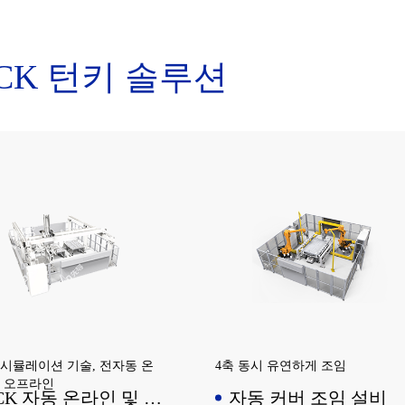
 호환이 가능한 범위는
업로드하여 전체 생산 공정을 실
×5mm~590×150×20mm이며, 다
으로 모니터링할 수 있습니다.
사양의 파우치 셀에 적용하고
ACK 턴키 솔루션
 생산 라인과의 도킹을 실현합
시뮬레이션 기술, 전자동 온
4축 동시 유연하게 조임
및 오프라인
CK 자동 온라인 및 오
자동 커버 조임 설비