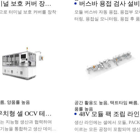
미널 보호 커버 장착
버스바 용접 검사 설비
비
으로 터미널 보호 커버를 장착
모듈 버스바 자동 용접, 용접부 모
터링, 용접실 모니터링, 용접 후 
자동 검사를 수행합니다.
름, 양품률 높음
공간 활용도 높음, 택트타임 빠름,
품률 높음
치형 셀 OCV 테스
48V 모듈 팩 조립 라인
 치수 측정기
비는 지능형 생산과 협력하여
생산 라인에는 셀에서 모듈, PAC
 기능을 통합하고 생산 데이터
이르는 모든 공정이 포함되며 생
딩하여 MES 시스템에 업로드
데이터를 바인딩하고 MES 시스