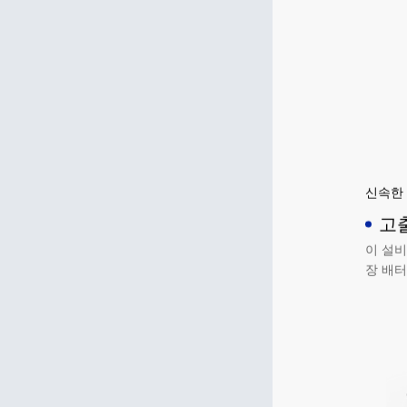
신속한 
고
이 설비
장 배터
전 테스
등 통신
내장되어
킹 및 