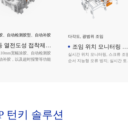
胶、自动检测胶型、自动补胶
다각도, 광범위 조임
동 열전도성 접착제
조임 위치 모니터링 설
스펜싱 설비
비
110mm宽幅涂胶、自动检测胶
실시간 위치 모니터링, 스크류 조
动补胶，以及超时报警等功能
순서 지능형 오류 방지; 실시간 토
모니터링, 조임 데이터 MES 시스
에 업로드; 지능형 알림 기능 겸비,
각도, 광범위 조임.
TP 턴키 솔루션