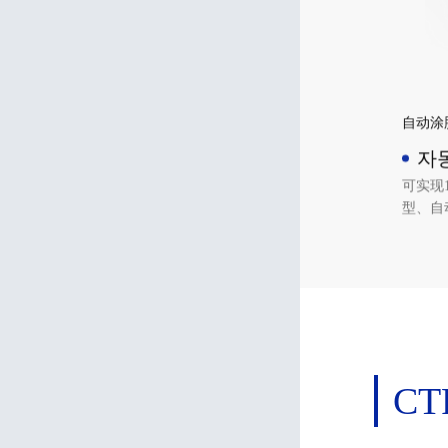
自动涂
자
디
可实现
型、自
C