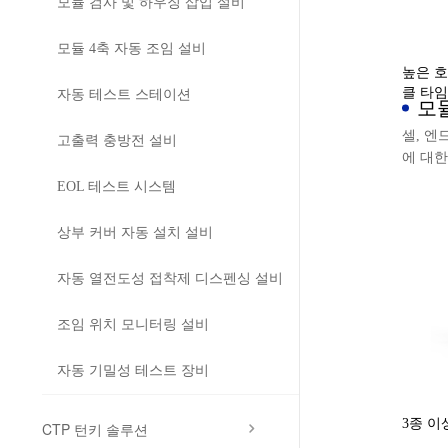
모듈 검사 및 하우징 삽입 설비
모듈 4축 자동 조임 설비
높은 호
클 타임
자동 테스트 스테이션
모
템
셀, 엔
고출력 충방전 설비
에 대한
핑, 접
EOL 테스트 시스템
정해진 
을 실현
상부 커버 자동 설치 설비
의 자동
자동 열전도성 접착제 디스펜싱 설비
조임 위치 모니터링 설비
자동 기밀성 테스트 장비
3종 이
CTP 턴키 솔루션