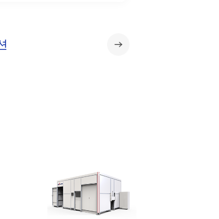
션
팩 전