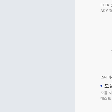
프
PACK
AGV 
실현
스테이션
모듈
입
모듈 자
테스트 
삽입되
다.