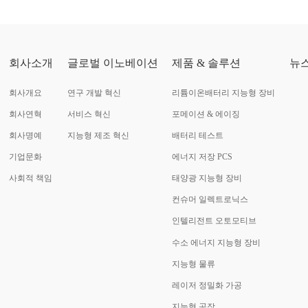
회사소개
글로벌 이노베이션
제품 & 솔루션
뉴
회사개요
연구 개발 혁신
리튬이온배터리 지능형 장비
회사연혁
서비스 혁신
포메이션 & 에이징
회사명예
지능형 제조 혁신
배터리 테스트
기업문화
에너지 저장 PCS
사회적 책임
태양광 지능형 장비
컨슈머 일렉트로닉스
인텔리전트 오토모티브
수소 에너지 지능형 장비
지능형 물류
레이저 정밀화 가공
지능형 공장