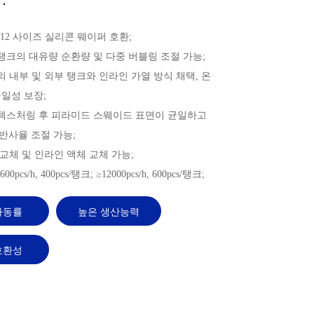
：
0-G12 사이즈 실리콘 웨이퍼 호환;
 탱크의 대유량 순환량 및 다중 버블링 조절 가능;
피의 내부 및 외부 탱크와 인라인 가열 방식 채택, 온
균일성 보장;
 텍스처링 후 피라미드 스웨이드 표면이 균일하고
반사율 조절 가능;
체 교체 및 인라인 액체 교체 가능;
00pcs/h, 400pcs/탱크; ≥12000pcs/h, 600pcs/탱크;
가동률
높은 생산능력
호환성