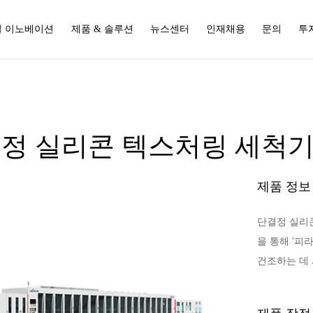
 이노베이션
제품 & 솔루션
뉴스센터
인재채용
문의
투
정 실리콘 텍스처링 세척
제품 정보
단결정 실리
을 통해 '
건조하는 데