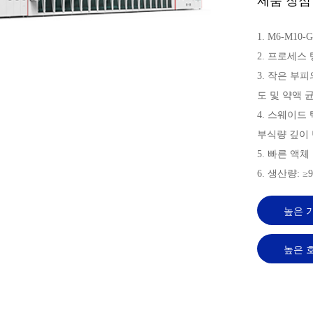
제품 장점
1. M6-M1
2. 프로세스
3. 작은 부
도 및 약액 
4. 스웨이드
부식량 깊이 
5. 빠른 액
6. 생산량: ≥96
높은 
높은 