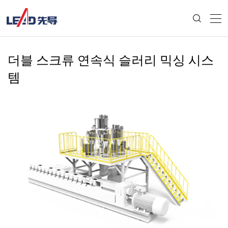
더블 스크류 연속식 슬러리 믹싱 시스
템