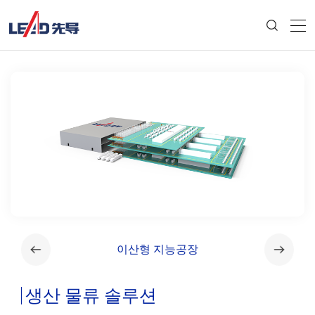
이산형 지능공장
연속식
생산 물류 솔루션