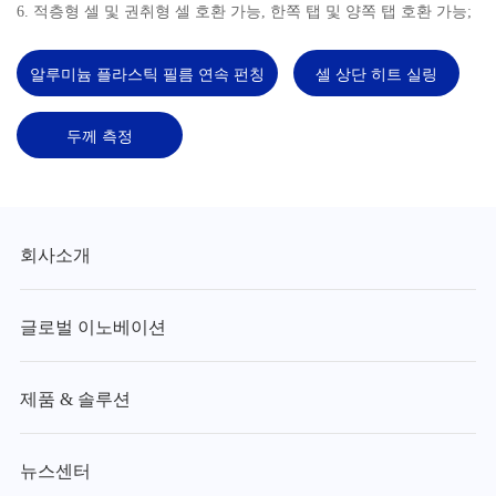
6. 적층형 셀 및 권취형 셀 호환 가능, 한쪽 탭 및 양쪽 탭 호환 가능;
알루미늄 플라스틱 필름 연속 펀칭
셀 상단 히트 실링
두께 측정
회사소개
글로벌 이노베이션
제품 & 솔루션
뉴스센터