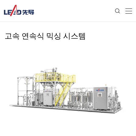
고속 연속식 믹싱 시스템