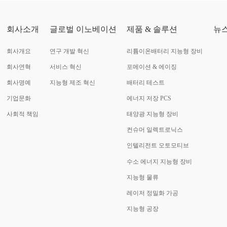
회사소개
글로벌 이노베이션
제품 & 솔루션
뉴
회사개요
연구 개발 혁신
리튬이온배터리 지능형 장비
회사연혁
서비스 혁신
포메이션 & 에이징
회사명예
지능형 제조 혁신
배터리 테스트
기업문화
에너지 저장 PCS
사회적 책임
태양광 지능형 장비
컨슈머 일렉트로닉스
인텔리전트 오토모티브
수소 에너지 지능형 장비
지능형 물류
레이저 정밀화 가공
지능형 공장