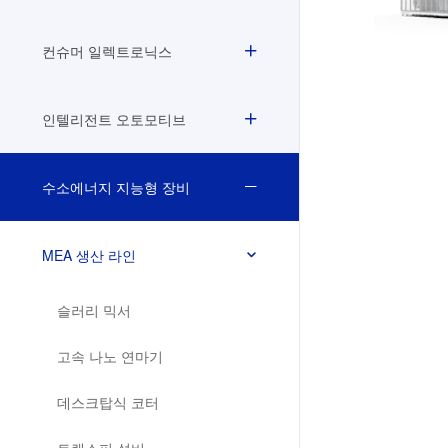
컨슈머 일렉트로닉스
인텔리전트 오토모티브
수소에너지 지능형 장비
MEA 생산 라인
슬러리 믹서
고속 나노 연마기
데스크탑식 코터