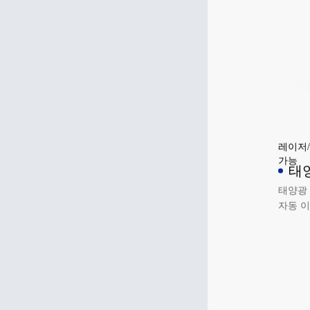
레이저/
가능
태
송 
태양광
자동 이
력을 