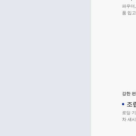
파우더,
품 입고
실현합
강한 편
조립
로딩 기
차 섀시