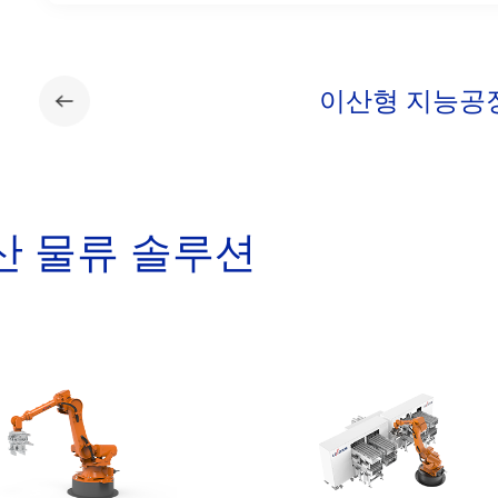
이산형 지능공
산 물류 솔루션