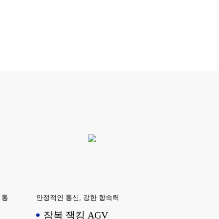
 통
안정적인 통신, 강한 항속력
잠복 잭킹 AGV