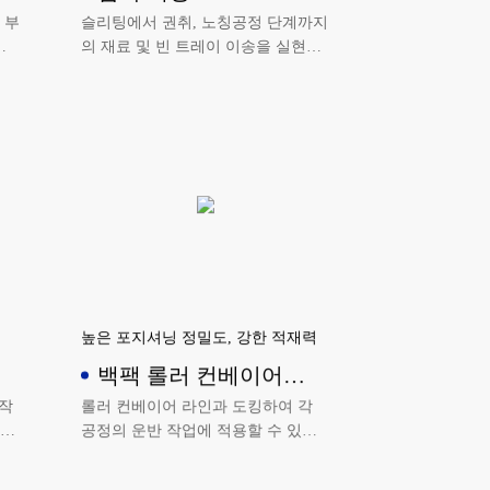
 부
슬리팅에서 권취, 노칭공정 단계까지
송
의 재료 및 빈 트레이 이송을 실현합
니다.
높은 포지셔닝 정밀도, 강한 적재력
백팩 롤러 컨베이어
AGV
작
롤러 컨베이어 라인과 도킹하여 각
라인
공정의 운반 작업에 적용할 수 있습
니다.