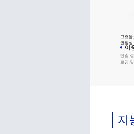
고효율,
안정성
이
AG
단일 설
로딩 및
의 재료
다.
지