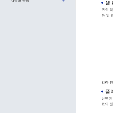
지능형 공장
셀
권취 및
송 및 
다.
강한 전
플
유연한
료의 전
류, 분