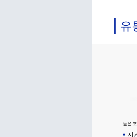
실현합
유
높은 포
지게