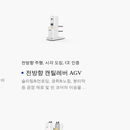
전방향 주행, 시각 도킹, CE 인증
전방향 캔틸레버 AGV
리어
슬리팅&언로딩, 권취&노칭, 분리막
능
등 공정 재료 및 빈 코어의 이송을 실
다.
현합니다.