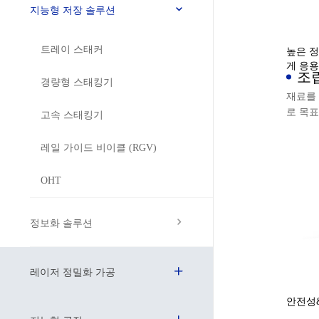
지능형 저장 솔루션
트레이 스태커
높은 정
게 응용
조
경량형 스태킹기
재료를
로 목
고속 스태킹기
컨베이
운반합
레일 가이드 비이클 (RGV)
OHT
정보화 솔루션
레이저 정밀화 가공
안전성