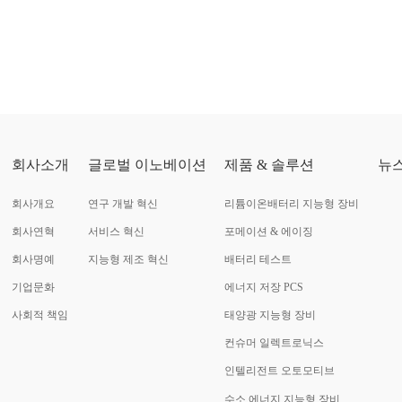
회사소개
글로벌 이노베이션
제품 & 솔루션
뉴
회사개요
연구 개발 혁신
리튬이온배터리 지능형 장비
회사연혁
서비스 혁신
포메이션 & 에이징
회사명예
지능형 제조 혁신
배터리 테스트
기업문화
에너지 저장 PCS
사회적 책임
태양광 지능형 장비
컨슈머 일렉트로닉스
인텔리전트 오토모티브
수소 에너지 지능형 장비