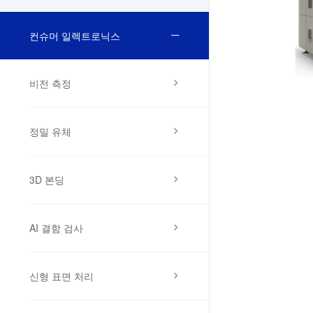
컨슈머 일렉트로닉스
비전 측정
정밀 유체
3D 본딩
AI 결함 검사
신형 표면 처리