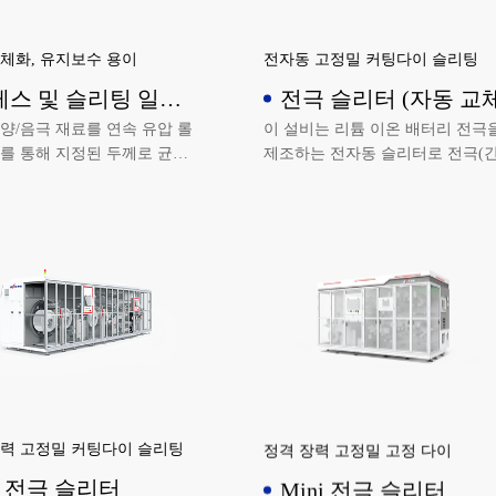
체화, 유지보수 용이
전자동 고정밀 커팅다이 슬리팅
레스 및 슬리팅 일체
전극 슬리터 (자동 교체
 설비
양/음극 재료를 연속 유압 롤
이 설비는 리튬 이온 배터리 전극
를 통해 지정된 두께로 균일
제조하는 전자동 슬리터로 전극(
연하고 특정 폭의 여러 전극
적, 줄무늬 코팅 등)을 연속적으로
슬리팅하여 리와인딩하는 설비
리팅합니다.
장력 고정밀 커팅다이 슬리팅
정격 장력 고정밀 고정 다이
 전극 슬리터
Mini 전극 슬리터