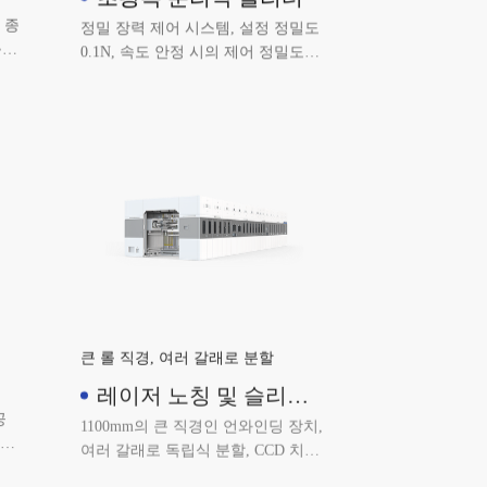
 종
정밀 장력 제어 시스템, 설정 정밀도
,
0.1N, 속도 안정 시의 제어 정밀도
커터
±2N, 장력 테이퍼 제어 또는 폴리선
버
제어 방식, 정밀 리와인딩 압력 제어
시스템, 설치 정밀도 0.1N, 제어 정밀
도 ±1N, 각 리와인딩축은 좌우 독립
적으로 압력 제어 가능.
큰 롤 직경, 여러 갈래로 분할
레이저 노칭 및 슬리팅
일체형 설비(1 대 4)
공
1100mm의 큰 직경인 언와인딩 장치,
 사
여러 갈래로 독립식 분할, CCD 치수
데
불량 검사, CCD 폐쇄 루프 제어