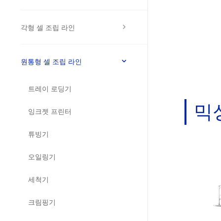
각형 셀 조립 라인
원통형 리튬 배터리 전체 라인
원통형 셀 조립 라인
트레이 로딩기
믹
잉크젯 프린터
튜빙기
오일링기
세척기
크림핑기