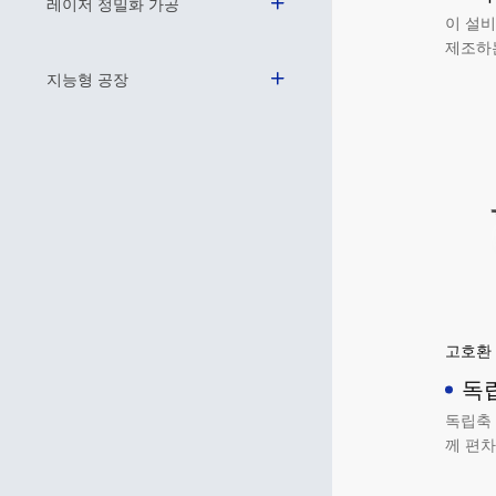
레이저 정밀화 가공
이 설비
제조하
극을 
지능형 공장
니다.
고호환
독
독립축 
께 편차
적으로 
제어 가