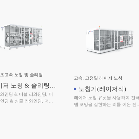
어, 장력 제어 안정, 장력 정밀
초고속 노칭 및 슬리팅
고속, 고정밀 레이저 노칭
이저 노칭 & 슬리팅
노칭기(레이저식)
체형 설비
와인딩 & 더블 리와인딩, 더
레이저 노칭 유닛을 사용하여 전
인딩 & 싱글 리와인딩, 더블
탭 포밍을 실현하는 리튬 이온 전
딩 & 쿼트러플 리와인딩 선택
생산 설비(레이저식)로 용융 비드
자재 고정밀 자동 교체, 초고속
작고 열관리가 우수합니다.
노칭 시스템, 효율적인 이물
조치