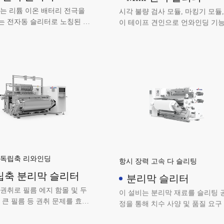
는 리튬 이온 배터리 전극을
시각 불량 검사 모듈, 마킹기 모듈,
는 전자동 슬리터로 노칭된 전
이 테이프 견인으로 언와인딩 기능
중간에서 연속적으로 슬리팅합
스크랩 수집 기능&음압 제진기, 
모듈: 고정 다이, 철 제거 모듈, 커
&FFU
 독립축 리와인딩
항시 장력 고속 다 슬리팅
립축 분리막 슬리터
분리막 슬리터
권취로 필름 에지 함몰 및 두
이 설비는 분리막 재료를 슬리팅 
 큰 필름 등 권취 문제를 효과
정을 통해 치수 사양 및 품질 요구
해결, 권취 압력을 정밀하게
항을 충족하는 재료로 분할하는 
능; 자력 슬립 샤프트가 권취
사용됩니다.