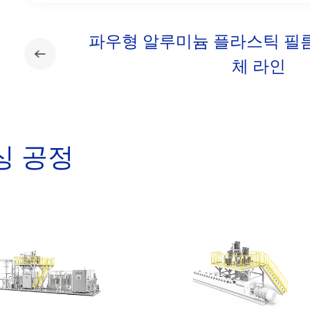
파우형 알루미늄 플라스틱 필름
체 라인
싱 공정