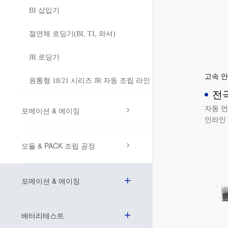
BI 삽입기
절연체 로딩기(BI, TI, 와셔)
JR 로딩기
고속 안
원통형 18/21 시리즈 JR 자동 조립 라인
전
자동 언와인딩/리와인딩을 채택하고
포메이션 & 에이징
인라인 
능을 
높고 
모듈 & PACK 조립 공정
입니다.
포메이션 & 에이징
배터리테스트