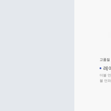
장력 제
도: 1N
고품질 
레
일
더블 언
블 언와
언와인
가능, 
레이저 
관리 