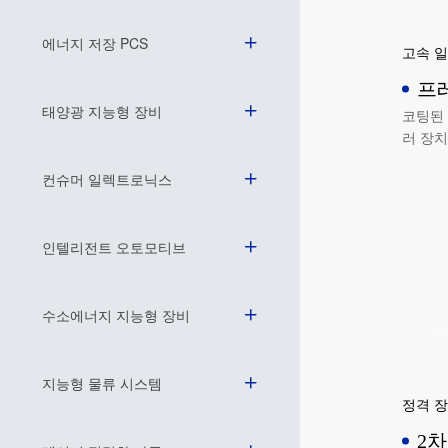
에너지 저장 PCS
고속 일
프
태양광 지능형 장비
형
코팅된 
러 장치
하게 압
컨슈머 일렉트로닉스
으로 
입니다.
인텔리전트 오토모티브
수소에너지 지능형 장비
지능형 물류 시스템
정격 
2차