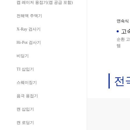
캡 레이저 용접기(캡 공급 포함)
전해액 주액기
연속식 
X-Ray 검사기
고
템
순환 고
Hi-Pot 검사기
템
비딩기
TI 삽입기
전
스웨이징기
음극 용접기
캔 삽입기
캔 로딩기