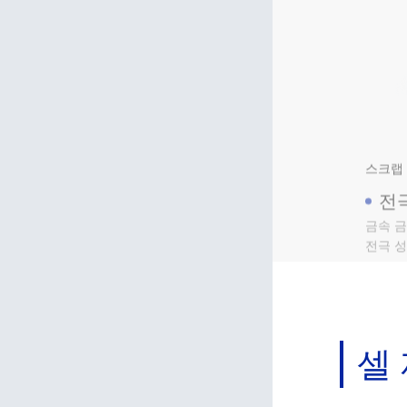
스크랩 
전
금속 금
전극 
스태킹
셀