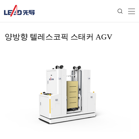
양방향 텔레스코픽 스태커 AGV