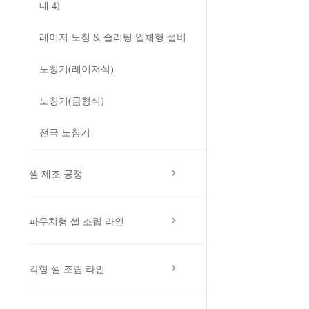
대 4)
레이저 노칭 & 슬리팅 일체형 설비
노칭기(레이저식)
노칭기(금형식)
전극 노칭기
셀 제조 공정
파우치형 셀 조립 라인
각형 셀 조립 라인