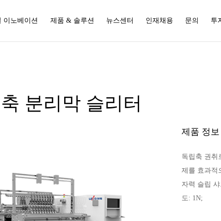
 이노베이션
제품 & 솔루션
뉴스센터
인재채용
문의
투
축 분리막 슬리터
제품 정보
독립축 권취로
제를 효과적으
자력 슬립 샤
도: 1N;