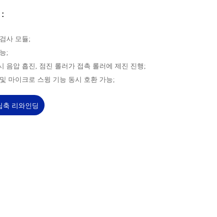
：
량 검사 모듈;
능;
러시 음압 흡진, 점진 롤러가 접촉 롤러에 제진 진행;
능 및 마이크로 스윙 기능 동시 호환 가능;
립축 리와인딩