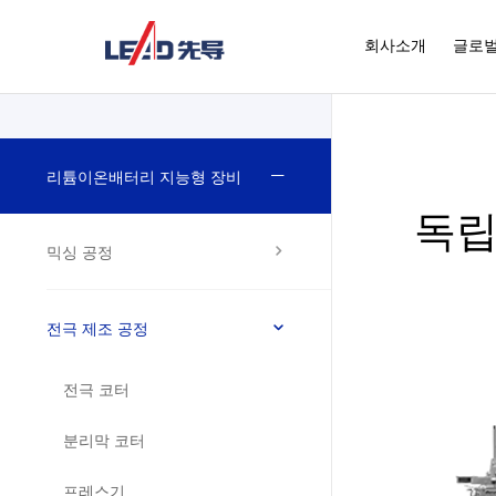
회사소개
글로벌
리튬이온배터리 지능형 장비
독립
믹싱 공정
전극 제조 공정
전극 코터
분리막 코터
프레스기