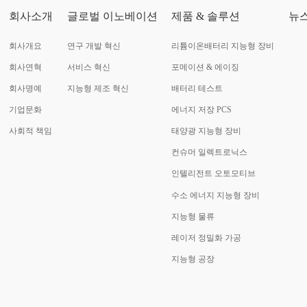
회사소개
글로벌 이노베이션
제품 & 솔루션
뉴
회사개요
연구 개발 혁신
리튬이온배터리 지능형 장비
회사연혁
서비스 혁신
포메이션 & 에이징
회사명예
지능형 제조 혁신
배터리 테스트
기업문화
에너지 저장 PCS
사회적 책임
태양광 지능형 장비
컨슈머 일렉트로닉스
인텔리전트 오토모티브
수소 에너지 지능형 장비
지능형 물류
레이저 정밀화 가공
지능형 공장