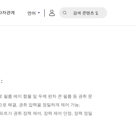
언어
자자관계
：
 필름 에지 함몰 및 두께 편차 큰 필름 등 권취 문
로 해결, 권취 압력을 정밀하게 제어 가능;
프트가 권취 장력 제어, 장력 제어 안정, 장력 정밀