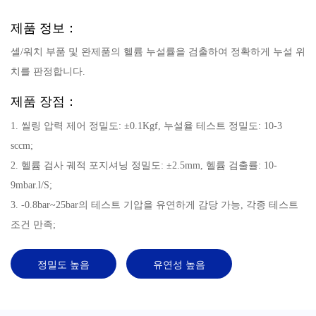
제품 정보：
셀/워치 부품 및 완제품의 헬륨 누설률을 검출하여 정확하게 누설 위
치를 판정합니다.
제품 장점：
1. 씰링 압력 제어 정밀도: ±0.1Kgf, 누설율 테스트 정밀도: 10-3
sccm;
2. 헬륨 검사 궤적 포지셔닝 정밀도: ±2.5mm, 헬륨 검출률: 10-
9mbar.l/S;
3. -0.8bar~25bar의 테스트 기압을 유연하게 감당 가능, 각종 테스트
조건 만족;
정밀도 높음
유연성 높음