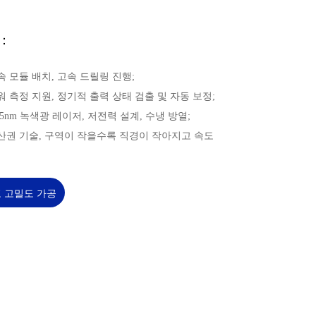
：
고속 모듈 배치, 고속 드릴링 진행;
파워 측정 지원, 정기적 출력 상태 검출 및 자동 보정;
355nm 녹색광 레이저, 저전력 설계, 수냉 방열;
재산권 기술, 구역이 작을수록 직경이 작아지고 속도
 고밀도 가공