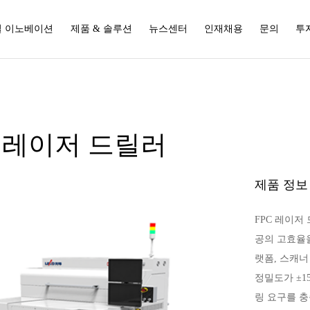
 이노베이션
제품 & 솔루션
뉴스센터
인재채용
문의
투
C 레이저 드릴러
제품 정보
FPC 레이저
공의 고효율을
랫폼, 스캐너
정밀도가 ±
링 요구를 충