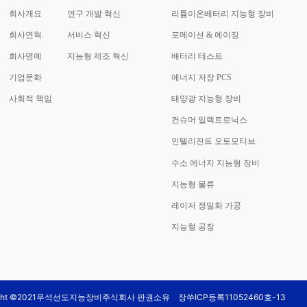
회사개요
연구 개발 혁신
리튬이온배터리 지능형 장비
회사연혁
서비스 혁신
포메이션 & 에이징
회사명예
지능형 제조 혁신
배터리 테스트
기업문화
에너지 저장 PCS
사회적 책임
태양광 지능형 장비
컨슈머 일렉트로닉스
인텔리전트 오토모티브
수소 에너지 지능형 장비
지능형 물류
레이저 정밀화 가공
지능형 공장
right ©2021무석선도지능장비주식회사 판권소유
장쑤ICP등록11052460호-13