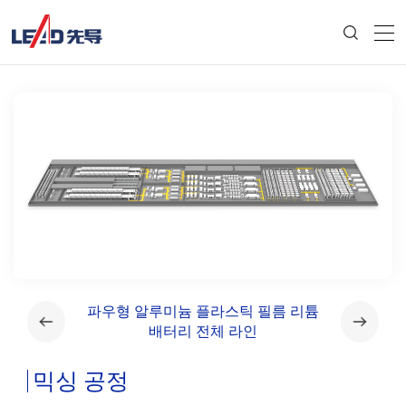
라인
파우형 알루미늄 플라스틱 필름 리튬
각형 알
배터리 전체 라인
믹싱 공정