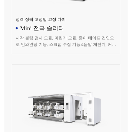
정격 장력 고정밀 고정 다이
Mini 전극 슬리터
시각 불량 검사 모듈, 마킹기 모듈, 종이 테이프 견인으
로 언와인딩 기능, 스크랩 수집 기능&음압 제진기, 커터
모듈: 고정 다이, 철 제거 모듈, 커버&FFU