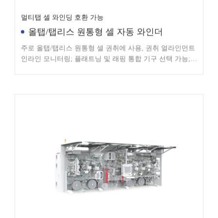
멀티탭 셀 와인딩 호환 가능
올탭/탭리스 원통형 셀 자동 와인더
주로 올탭/탭리스 원통형 셀 권취에 사용, 권취 얼라인먼트
인라인 모니터링; 플래트닝 및 래핑 통합 기구 선택 가능;
멀티탭 셀 권취 호환 가능(탭 폴딩 및 평탄화 기구 포함)
자동 권취, 탭 용접