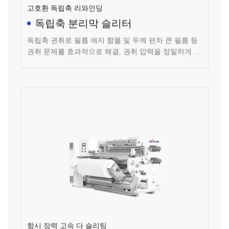
독립축 분리막 슬리터
독립축 권취로 필름 에지 함몰 및 두께 편차 큰 필름 등
권취 문제를 효과적으로 해결, 권취 압력을 정밀하게 제
어 가능; 자력 슬립 샤프트가 권취 장력 제어, 장력 제어
안정, 장력 정밀도: 1N
항시 장력 고속 다 슬리팅
분리막 슬리터