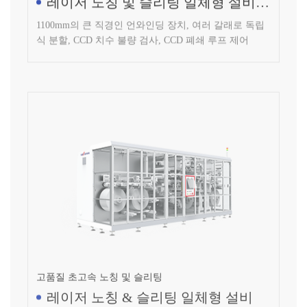
1100mm의 큰 직경인 언와인딩 장치, 여러 갈래로 독립
식 분할, CCD 치수 불량 검사, CCD 폐쇄 루프 제어
고품질 초고속 노칭 및 슬리팅
레이저 노칭 & 슬리팅 일체형 설비
더블 언와인딩 & 더블 리와인딩, 더블 언와인딩 & 싱글
리와인딩, 더블 언와인딩 & 쿼트러플 리와인딩 선택 가