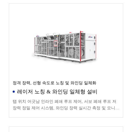
정격 장력, 선형 속도로 노칭 및 와인딩 일체화
레이저 노칭 & 와인딩 일체형 설비
탭 위치 어긋남 인라인 폐쇄 루프 제어, 서보 폐쇄 루프 저
장력 정밀 제어 시스템, 와인딩 장력 실시간 측정 및 모니터
링 기능, 장력 변동 ≤ ± 4%