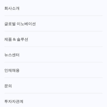
회사소개
글로벌 이노베이션
제품 & 솔루션
뉴스센터
인재채용
문의
투자자관계