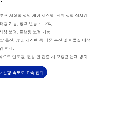
：
쇄 루프 저장력 정밀 제어 시스템, 권취 장력 실시간
링 기능, 장력 변동 ≤ ± 3%;
, 사행 보정, 클램핑 보정 기능;
음압 흡진, FFU, 제진팬 등 다중 분진 및 이물질 대책
염 억제;
방식으로 언로딩, 권심 핀 인출 시 오정렬 문제 방지;
과 선형 속도로 고속 권취