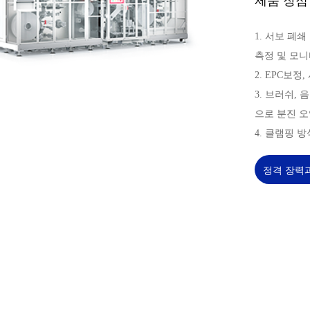
제품 장점
1. 서보 폐
측정 및 모니터
2. EPC보정
3. 브러쉬, 
으로 분진 오
4. 클램핑 
정격 장력