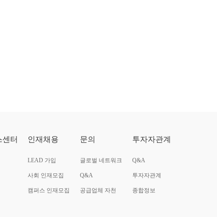
스센터
인재채용
문의
투자자관계
LEAD 가입
글로벌 네트워크
Q&A
사회 인재모집
Q&A
투자자관계
캠퍼스 인재모집
공급업체 자천
종합정보