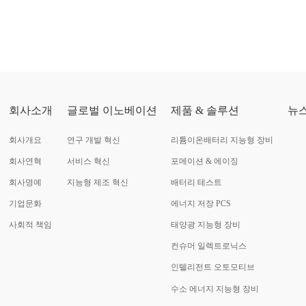
회사소개
글로벌 이노베이션
제품 & 솔루션
뉴
회사개요
연구 개발 혁신
리튬이온배터리 지능형 장비
회사연혁
서비스 혁신
포메이션 & 에이징
회사명예
지능형 제조 혁신
배터리 테스트
기업문화
에너지 저장 PCS
사회적 책임
태양광 지능형 장비
컨슈머 일렉트로닉스
인텔리전트 오토모티브
수소 에너지 지능형 장비