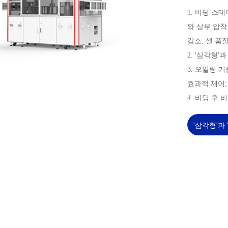
1. 비딩 스
와 상부 압착
감소, 셀 품질
2. '삼각형'
3. 오일링 
효과적 제어;
4. 비딩 후
'삼각형'과