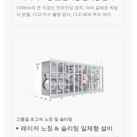
1100mm의 큰 직경인 언와인딩 장치, 여러 갈래로 독립
식 분할, CCD 치수 불량 검사, CCD 폐쇄 루프 제어
고품질 초고속 노칭 및 슬리팅
레이저 노칭 & 슬리팅 일체형 설비
더블 언와인딩 & 더블 리와인딩, 더블 언와인딩 & 싱글
리와인딩, 더블 언와인딩 & 쿼트러플 리와인딩 선택 가