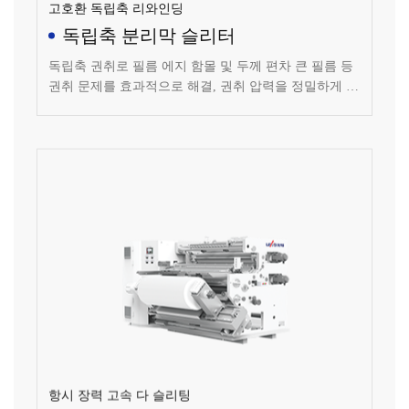
독립축 분리막 슬리터
독립축 권취로 필름 에지 함몰 및 두께 편차 큰 필름 등
권취 문제를 효과적으로 해결, 권취 압력을 정밀하게 제
어 가능; 자력 슬립 샤프트가 권취 장력 제어, 장력 제어
안정, 장력 정밀도: 1N
항시 장력 고속 다 슬리팅
분리막 슬리터