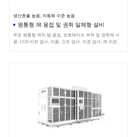
생산효율 높음, 자동화 수준 높음
원통형 JR 용접 및 권취 일체형 설비
주로 원통형 JR의 탭 용접, 보호테이프 부착 및 권취에 사
용; CCD 비전 검사, 리폼, 쇼트 검사, 직경 검사, JR 라운딩
등 기능 통합