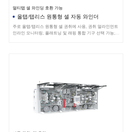
멀티탭 셀 와인딩 호환 가능
올탭/탭리스 원통형 셀 자동 와인더
주로 올탭/탭리스 원통형 셀 권취에 사용, 권취 얼라인먼트
인라인 모니터링; 플래트닝 및 래핑 통합 기구 선택 가능;
멀티탭 셀 권취 호환 가능(탭 폴딩 및 평탄화 기구 포함)
자동 권취, 탭 용접