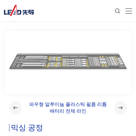
라인
파우형 알루미늄 플라스틱 필름 리튬
각형 알
배터리 전체 라인
믹싱 공정