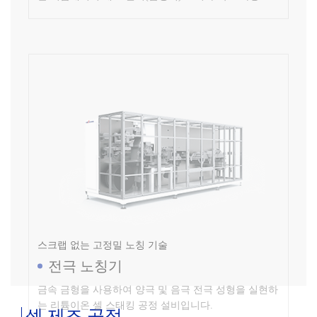
스크랩 없는 고정밀 노칭 기술
전극 노칭기
금속 금형을 사용하여 양극 및 음극 전극 성형을 실현하
는 리튬이온 셀 스태킹 공정 설비입니다.
셀 제조 공정