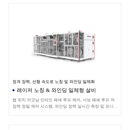
정격 장력, 선형 속도로 노칭 및 와인딩 일체화
레이저 노칭 & 와인딩 일체형 설비
탭 위치 어긋남 인라인 폐쇄 루프 제어, 서보 폐쇄 루프 저
장력 정밀 제어 시스템, 와인딩 장력 실시간 측정 및 모니터
링 기능, 장력 변동 ≤ ± 4%