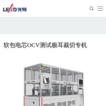
软包电芯OCV测试极耳裁切专机