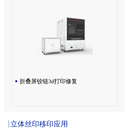
折叠屏铰链3d打印修复
立体丝印移印应用