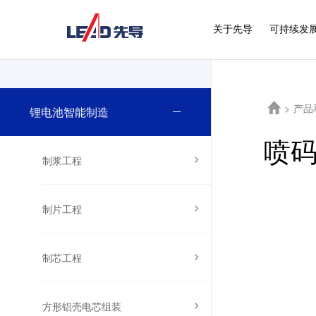
关于先导
可持续发
>
产品
锂电池智能制造
喷
制浆工程
制片工程
制芯工程
方形铝壳电芯组装