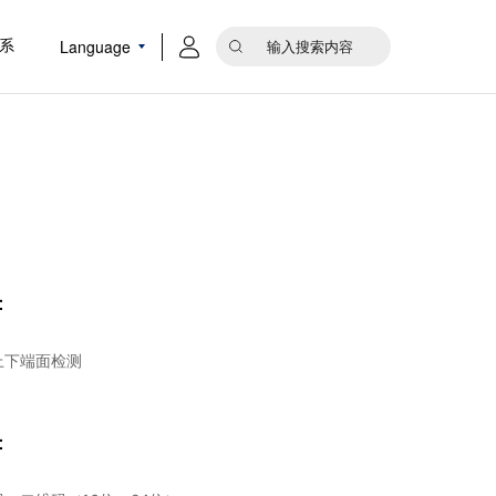
Language
系
：
上下端面检测
：