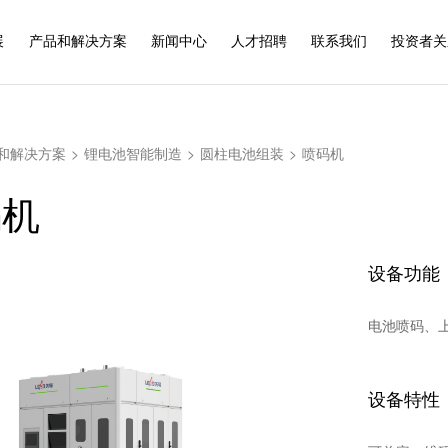
展
产品和解决方案
新闻中心
人才招聘
联系我们
投资者关
和解决方案
>
锂电池智能制造
>
圆柱电池组装
>
喷码机
码机
设备功能
电池喷码、
设备特性