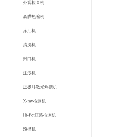
外观检查机
套膜热缩机
涂油机
清洗机
封口机
注液机
正极耳激光焊接机
X-ray检测机
Hi-Pot短路检测机
滚槽机