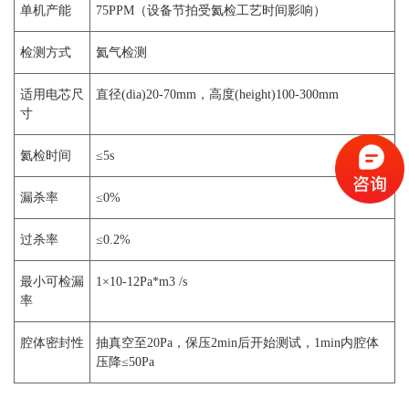
单机产能
75PPM（设备节拍受氦检工艺时间影响）
检测方式
氦气检测
适用电芯尺
直径(dia)20-70mm，高度(height)100-300mm
寸
氦检时间
≤5s
漏杀率
≤0%
过杀率
≤0.2%
最小可检漏
1×10-12Pa*m3 /s
率
腔体密封性
抽真空至20Pa，保压2min后开始测试，1min内腔体
压降≤50Pa