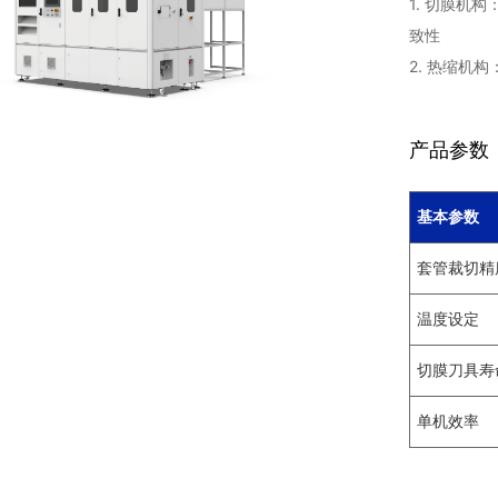
1. 切膜机
致性
2. 热缩机
产品参数
基本参数
套管裁切精
温度设定
切膜刀具寿
单机效率