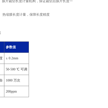
构： 膜片裁切长度计量机构，保证裁切后膜片长度一
构： 热缩膜长度计量，保障长度精度
：
参数值
度
± 0.2mm
50-500 ℃ 可调
命
1000 万次
200ppm