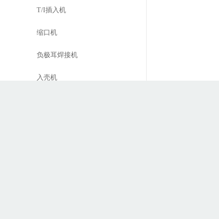
T/I插入机
缩口机
负极耳焊接机
入壳机
全极耳圆柱形铝壳电芯组
装
400-928-2889
方壳锂电池化成分容系统
软包锂电池化成分容系统