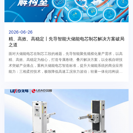
2026-06-26
精、高效、高稳定丨先导智能大储能电芯制芯解决方案破局
之道
面对大储能电芯在制芯工段的难题，先导智能聚焦规模化量产需求，以高
精、高效、高稳定为核心，打造专属卷绕、叠片解决方案，以全栈自研技
术突破产业痛点，重构大储能电芯智造标准，提升大储能系统的商业应用
能力：三相柔控技术，极致降低高速工况张力波动；轻量一体化结构设
计，夯实设备稳定性；AI智能累积纠偏，严控微米级精度。多重核心技术
深度赋能下，先导智能的制芯解决方案实现了性能指标的全面领跑。针对
大储能电芯的不同工艺路线，分别推出了专属AI智速卷绕机与EV&ESS高
速切叠一体机，达成线速度5m/s的卷绕工艺和单工位0.6s/pcs的叠片工艺。