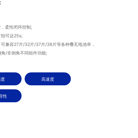
：
控，柔性闭环控制;
拍可达25s;
：可兼容27片/32片/37片/38片等各种叠瓦电池串，
角/非倒角不同组件功能;
精度
高速度
容性