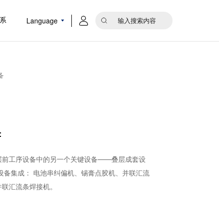
Language
系
备
：
层前工序设备中的另一个关键设备——叠层成套设
套设备集成： 电池串纠偏机、锡膏点胶机、并联汇流
并联汇流条焊接机。