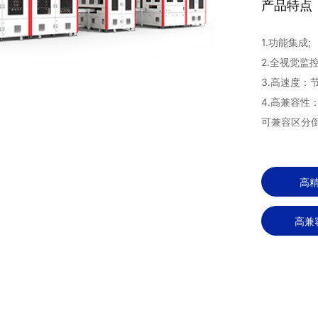
产品特点
1.功能集成;
2.全视觉监
3.高速度：节
4.高兼容性
可兼容区分倒
高
高兼