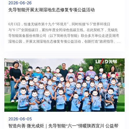
2026-06-26
先导智能开展太湖湿地生态修复专项公益活动
6月13日，恰逢无锡市第十九个“环境月”，同时衔接“6·5”世界环境日
与“6·17”全国低碳日，紧扣年度全民绿色低碳主线。在此契机下，无锡先
导智能装备股份有限公司（以下简称先导智能）联合多方单位走进贡湖湾
湿地公园，开展太湖湿地生态修复专项公益活动，创新打造“政府指导、企
业出资、专业执行、慈善赋能、公众参与”五位一体协...
2026-06-05
智造向善 微光成炬｜先导智能“六一”情暖陕西宜川 公益帮