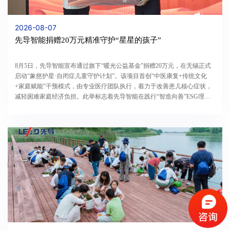
2026-08-07
先导智能捐赠20万元精准守护“星星的孩子”
8月5日，先导智能宣布通过旗下“暖光公益基金”捐赠20万元，在无锡正式
启动“象慈护星·自闭症儿童守护计划”。该项目首创“中医康复+传统文化
+家庭赋能”干预模式，由专业医疗团队执行，着力于改善患儿核心症状，
减轻困难家庭经济负担。此举标志着先导智能在践行“智造向善”ESG理
念、深耕本土特殊儿童关爱体系上迈出坚实一步。01打...