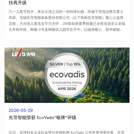
扶再升级
六一儿童节前夕，来自太湖之滨的一份特殊礼物，跨越千里抵达陕北黄土
高原。无锡先导智能装备股份有限公司（以下简称先导智能）暖心公益再
启程，为当地儿童送去节日关怀，260套崭新夏季校服已全部发放至云岩镇
九年制学校、阁楼小学及阁楼幼儿园学生手中。以物资暖心、助学赋能、
妇儿关爱为抓手，先导智能用点滴善意守护山区...
2026-05-29
先导智能荣获 EcoVadis“银牌”评级
近日，全球知名企业社会责任评级机构 EcoVadis 公布年度评审结果，先导