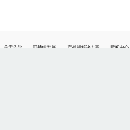
关于先导
可持续发展
产品和解决方案
新闻中心
公司简介
ESG战略与治理
锂电池智能制造
公司新闻
发展历程
应对气候变化
固态电池智能制造
产品动态
公司荣誉
ESG管理
光伏智能制造
客户案例
全球创新
ESG荣誉与动态
消费电子
展会活动
企业文化
ESG报告与政策
智能汽车
多媒体中心
氢能智能装备
智能物流
智能工厂