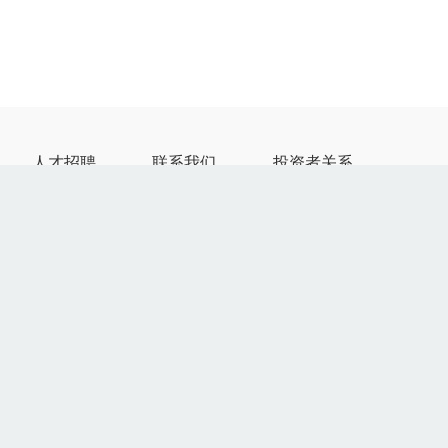
人才招聘
联系我们
投资者关系
来先导成就自我
全球网络
公司治理
来先导突破无限
联系我们
公告及通函
来先导领航全球
供应商自荐
定期报告
来先导改变世界
供应商创新平台
投资者互动
投资者联络
先导智能微信公