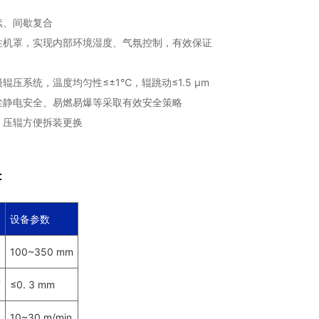
续、间歇复合
性机罩，实现内部环境湿度、气氛控制，有效保证
辊压系统，温度均匀性≤±1℃，辊跳动≤1.5 μm
尘静电安全、易燃易爆等采取有效安全策略
，压辊方便拆装更换
：
设备参数
100~350 mm
度
≤0. 3 mm
10~30 m/min