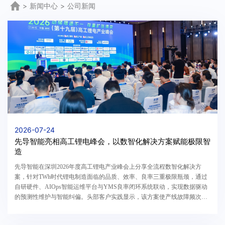
>
新闻中心
>
公司新闻
2026-07-24
先导智能亮相高工锂电峰会，以数智化解决方案赋能极限智
造
先导智能在深圳2026年度高工锂电产业峰会上分享全流程数智化解决方
案，针对TWh时代锂电制造面临的品质、效率、良率三重极限瓶颈，通过
自研硬件、AIOps智能运维平台与YMS良率闭环系统联动，实现数据驱动
的预测性维护与智能纠偏。头部客户实践显示，该方案使产线故障频次降
低35%，非计划停机缩短30%，缺陷误报率降至0.0462%，有效赋能极限智
造升级