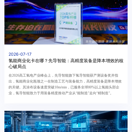
2026-07-17
氢能商业化卡在哪？先导智能：高精度装备是降本增效的核
心破局点
在2026高工氢电产业峰会上，先导智能旗下氢导智能获产测设备奖并指
出，氢能商业化瓶颈之一在制造工艺与装备能力，高精度装备是降本增效
的关键。其涂布设备速度突破10m/min，已服务全球80%以上氢能头部企
业，氢导智能致力于用装备精度推动产业从“能制造”走向“精制造”。