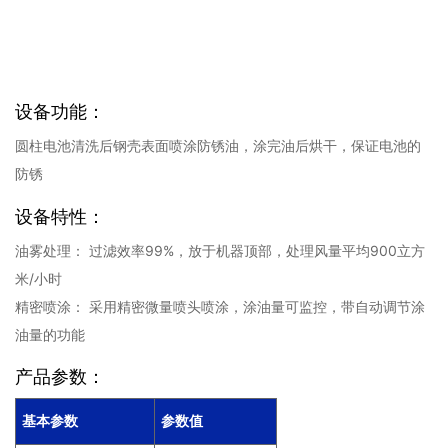
设备功能：
圆柱电池清洗后钢壳表面喷涂防锈油，涂完油后烘干，保证电池的
防锈
设备特性：
油雾处理： 过滤效率99%，放于机器顶部，处理风量平均900立方
米/小时
精密喷涂： 采用精密微量喷头喷涂，涂油量可监控，带自动调节涂
油量的功能
产品参数：
基本参数
参数值