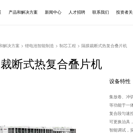
展
产品和解决方案
新闻中心
人才招聘
联系我们
投资者关
和解决方案
>
锂电池智能制造
>
制芯工程
>
隔膜裁断式热复合叠片机
膜裁断式热复合叠片机
设备特性
集放卷、冲
等功能于一
复合段匀速
可更换治具
智能调试，