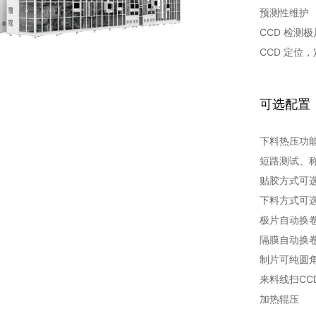
预测性维护
CCD 检测
CCD 定位，
可选配置
下料热压功
短路测试、
贴胶方式可
下料方式可
极片自动换
隔膜自动换
制片可纯圆
来料线扫CC
加热辊压