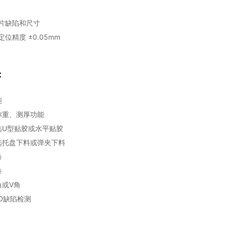
极片缺陷和尺寸
定位精度 ±0.05mm
：
能
称重、测厚功能
选U型贴胶或水平贴胶
选托盘下料或弹夹下料
卷
卷
角或V角
D缺陷检测