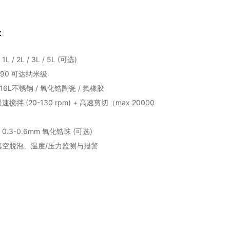
：
/ 2L / 3L / 5L (可选)
90 可达纳米级
6L不锈钢 / 氧化锆陶瓷 / 氟橡胶
拌 (20-130 rpm) + 高速剪切（max 20000
.3-0.6mm 氧化锆珠 (可选)
真空脱泡、温度/压力监测与报警