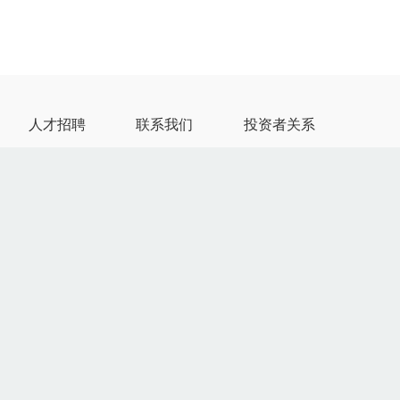
人才招聘
联系我们
投资者关系
来先导成就自我
全球网络
公司治理
来先导突破无限
联系我们
公告及通函
来先导领航全球
供应商自荐
定期报告
来先导改变世界
供应商创新平台
投资者互动
投资者联络
先导智能微信公
众号