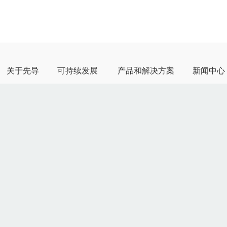
关于先导
可持续发展
产品和解决方案
新闻中心
公司简介
ESG战略与治理
锂电池智能制造
公司新闻
发展历程
应对气候变化
固态电池智能制造
产品动态
公司荣誉
ESG管理
光伏智能制造
客户案例
全球创新
ESG荣誉与动态
消费电子
展会活动
企业文化
ESG报告与政策
智能汽车
多媒体中心
氢能智能装备
智能物流
智能工厂