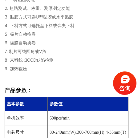
2. 短路测试、称重、测厚测定功能
3. 贴胶方式可选U型贴胶或水平贴胶
4. 下料方式可选托盘下料或弹夹下料
5. 极片自动换卷
6. 隔膜自动换卷
7. 制片可纯圆角或V角
8. 来料线扫CCD缺陷检测
9. 加热辊压
产品参数：
基本参数
参数值
单机效率
600pcs/min
电芯尺寸
80-240mm(W),300-700mm(H),4-35mm(T)