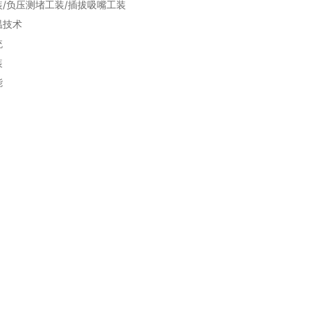
/负压测堵工装/插拔吸嘴工装
温技术
统
装
能