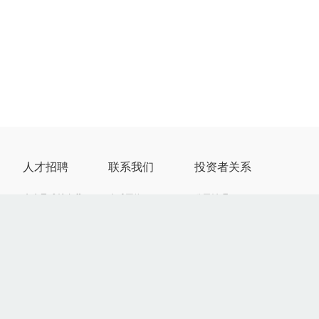
人才招聘
联系我们
投资者关系
来先导成就自我
全球网络
公司治理
来先导突破无限
联系我们
公告及通函
来先导领航全球
供应商自荐
定期报告
来先导改变世界
供应商创新平台
投资者互动
投资者联络