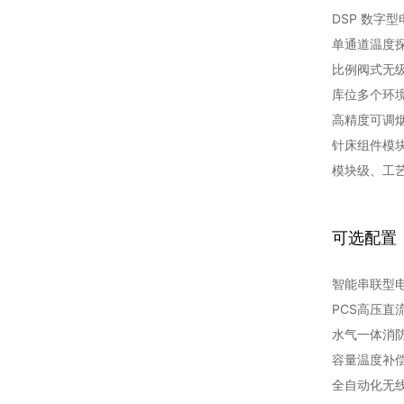
DSP 数字型
单通道温度
比例阀式无
库位多个环
高精度可调
针床组件模
模块级、工
可选配置
智能串联型
PCS高压直
水气一体消
容量温度补
全自动化无线