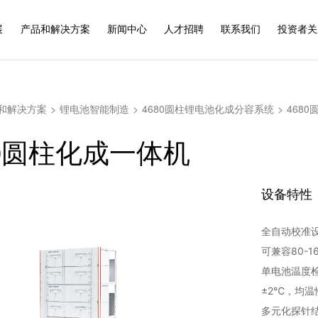
展
产品和解决方案
新闻中心
人才招聘
联系我们
投资者关
和解决方案
>
锂电池智能制造
>
4680圆柱锂电池化成分容系统
>
468
80圆柱化成一体机
设备特性
全自动校准
可兼容80-
单电池温度
±2℃，均温
多元化探针