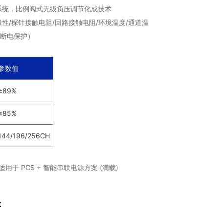
系统，比例阀式无级负压调节化成技术
性/探针接触电阻/回路接触电阻/环境温度/通道温
/断电保护）
参数值
≥89%
≥85%
144/196/256CH
用于 PCS + 智能串联电源方案 (满载)
：