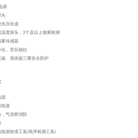
电源
探头
级负压化成
境温度探头，2个及以上烟雾检测
烟雾传感器
块化，背后抽拉
艺级、系统级三重安全防护
：
电源
流电源
防，气溶胶消防
偿
电源校准工装/线序检测工装/