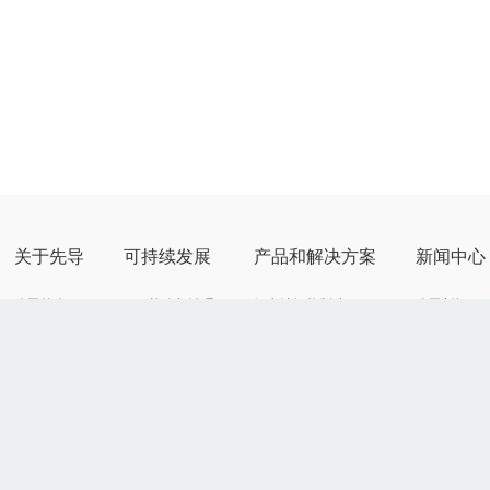
关于先导
可持续发展
产品和解决方案
新闻中心
公司简介
ESG战略与治理
锂电池智能制造
公司新闻
发展历程
应对气候变化
固态电池智能制造
产品动态
公司荣誉
ESG管理
光伏智能制造
客户案例
全球创新
ESG荣誉与动态
消费电子
展会活动
企业文化
ESG报告与政策
智能汽车
多媒体中心
氢能智能装备