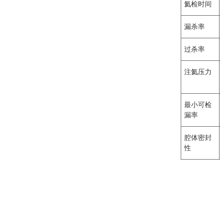
氦检时间
漏杀率
过杀率
注氦压力
最小可检
漏率
腔体密封
性