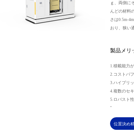
ｇ、両側に
んどの材料
さは0.5m
おり、狭い
製品メリ
1.積載能力
2.コストパ
3.ハイブリ
4.複数のセ
5.ロバスト
"
位置決め