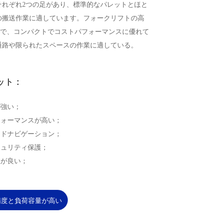
それぞれ2つの足があり、標準的なパレットとほと
の搬送作業に適しています。フォークリフトの高
-4mで、コンパクトでコストパフォーマンスに優れて
通路や限られたスペースの作業に適している。
ット：
が強い；
フォーマンスが高い；
ッドナビゲーション；
キュリティ保護；
性が良い；
精度と負荷容量が高い