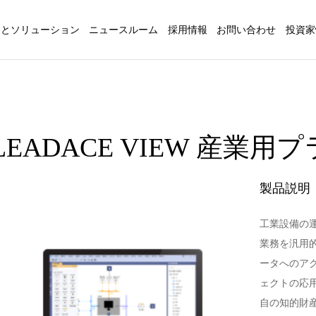
品とソリューション
ニュースルーム
採用情報
お問い合わせ
投資家
LEADACE VIEW 産業
製品説明
工業設備の
業務を汎用
ータへのア
ェクトの応
自の知的財