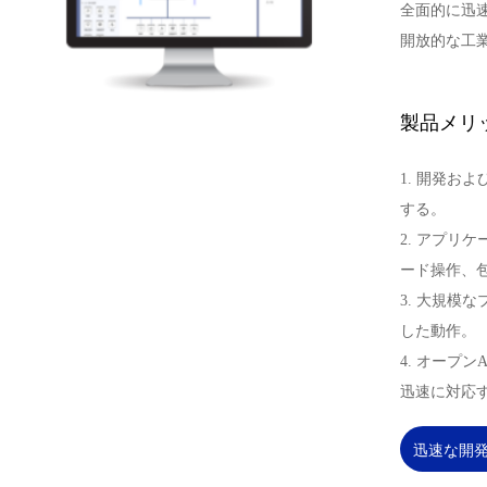
全面的に迅
開放的な工
製品メリ
1. 開発お
する。
2. アプリ
ード操作、
3. 大規模
した動作。
4. オープ
迅速に対応
迅速な開